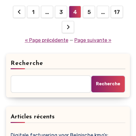
Posts
1
…
3
4
5
…
17
pagination
« Page précédente
—
Page suivante »
Recherche
Recherche
Articles récents
Digitale facturering voor Belgische kmo’s: