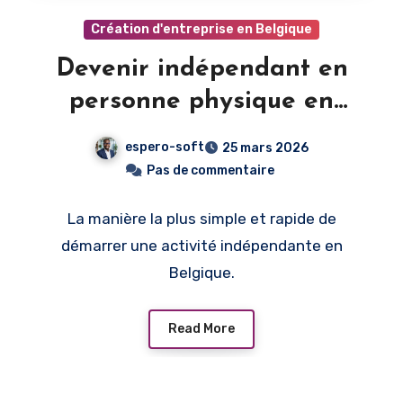
Création d'entreprise en Belgique
Devenir indépendant en
personne physique en
Belgique : le guide
espero-soft
25 mars 2026
simplifié
Pas de commentaire
La manière la plus simple et rapide de
démarrer une activité indépendante en
Belgique.
Read More