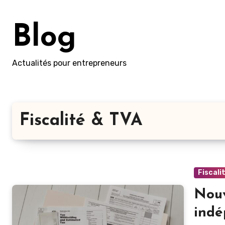
Skip
to
Blog
content
Actualités pour entrepreneurs
Fiscalité & TVA
Fiscali
Nouv
indé