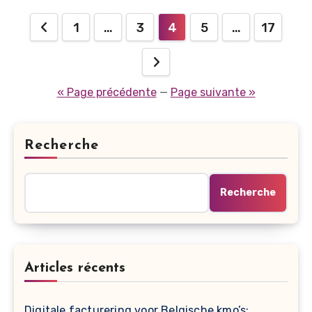
Posts
1
…
3
4
5
…
17
pagination
« Page précédente
—
Page suivante »
Recherche
Recherche
Articles récents
Digitale facturering voor Belgische kmo’s: